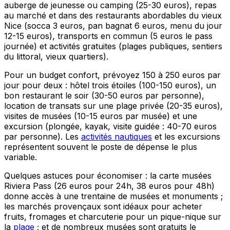
auberge de jeunesse ou camping (25-30 euros), repas
au marché et dans des restaurants abordables du vieux
Nice (socca 3 euros, pan bagnat 6 euros, menu du jour
12-15 euros), transports en commun (5 euros le pass
journée) et activités gratuites (plages publiques, sentiers
du littoral, vieux quartiers).
Pour un budget confort, prévoyez 150 à 250 euros par
jour pour deux : hôtel trois étoiles (100-150 euros), un
bon restaurant le soir (30-50 euros par personne),
location de transats sur une plage privée (20-35 euros),
visites de musées (10-15 euros par musée) et une
excursion (plongée, kayak, visite guidée : 40-70 euros
par personne). Les
activités nautiques
et les excursions
représentent souvent le poste de dépense le plus
variable.
Quelques astuces pour économiser : la carte musées
Riviera Pass (26 euros pour 24h, 38 euros pour 48h)
donne accès à une trentaine de musées et monuments ;
les marchés provençaux sont idéaux pour acheter
fruits, fromages et charcuterie pour un pique-nique sur
la
plage
; et de nombreux musées sont gratuits le