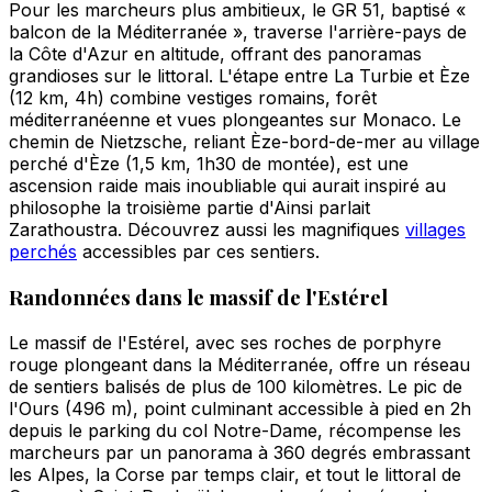
Pour les marcheurs plus ambitieux, le GR 51, baptisé «
balcon de la Méditerranée », traverse l'arrière-pays de
la Côte d'Azur en altitude, offrant des panoramas
grandioses sur le littoral. L'étape entre La Turbie et Èze
(12 km, 4h) combine vestiges romains, forêt
méditerranéenne et vues plongeantes sur Monaco. Le
chemin de Nietzsche, reliant Èze-bord-de-mer au village
perché d'Èze (1,5 km, 1h30 de montée), est une
ascension raide mais inoubliable qui aurait inspiré au
philosophe la troisième partie d'Ainsi parlait
Zarathoustra. Découvrez aussi les magnifiques
villages
perchés
accessibles par ces sentiers.
Randonnées dans le massif de l'Estérel
Le massif de l'Estérel, avec ses roches de porphyre
rouge plongeant dans la Méditerranée, offre un réseau
de sentiers balisés de plus de 100 kilomètres. Le pic de
l'Ours (496 m), point culminant accessible à pied en 2h
depuis le parking du col Notre-Dame, récompense les
marcheurs par un panorama à 360 degrés embrassant
les Alpes, la Corse par temps clair, et tout le littoral de