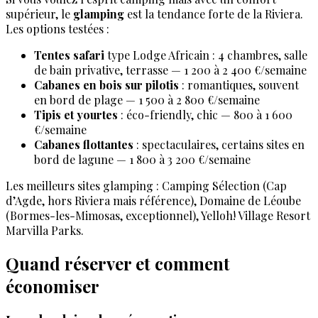
supérieur, le
glamping
est la tendance forte de la Riviera.
Les options testées :
Tentes safari
type Lodge Africain : 4 chambres, salle
de bain privative, terrasse — 1 200 à 2 400 €/semaine
Cabanes en bois sur pilotis
: romantiques, souvent
en bord de plage — 1 500 à 2 800 €/semaine
Tipis et yourtes
: éco-friendly, chic — 800 à 1 600
€/semaine
Cabanes flottantes
: spectaculaires, certains sites en
bord de lagune — 1 800 à 3 200 €/semaine
Les meilleurs sites glamping : Camping Sélection (Cap
d’Agde, hors Riviera mais référence), Domaine de Léoube
(Bormes-les-Mimosas, exceptionnel), Yelloh! Village Resort
Marvilla Parks.
Quand réserver et comment
économiser