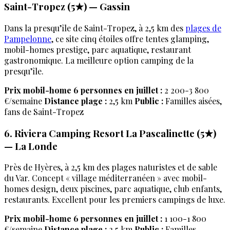
Saint-Tropez (5★) — Gassin
Dans la presqu’île de Saint-Tropez, à 2,5 km des
plages de
Pampelonne
, ce site cinq étoiles offre tentes glamping,
mobil-homes prestige, parc aquatique, restaurant
gastronomique. La meilleure option camping de la
presqu’île.
Prix mobil-home 6 personnes en juillet :
2 200-3 800
€/semaine
Distance plage :
2,5 km
Public :
Familles aisées,
fans de Saint-Tropez
6. Riviera Camping Resort La Pascalinette (5★)
— La Londe
Près de Hyères, à 2,5 km des plages naturistes et de sable
du Var. Concept « village méditerranéen » avec mobil-
homes design, deux piscines, parc aquatique, club enfants,
restaurants. Excellent pour les premiers campings de luxe.
Prix mobil-home 6 personnes en juillet :
1 100-1 800
€/semaine
Distance plage :
2,5 km
Public :
Familles,