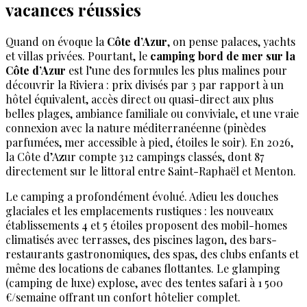
vacances réussies
Quand on évoque la
Côte d’Azur
, on pense palaces, yachts
et villas privées. Pourtant, le
camping bord de mer sur la
Côte d’Azur
est l’une des formules les plus malines pour
découvrir la Riviera : prix divisés par 3 par rapport à un
hôtel équivalent, accès direct ou quasi-direct aux plus
belles plages, ambiance familiale ou conviviale, et une vraie
connexion avec la nature méditerranéenne (pinèdes
parfumées, mer accessible à pied, étoiles le soir). En 2026,
la Côte d’Azur compte 312 campings classés, dont 87
directement sur le littoral entre Saint-Raphaël et Menton.
Le camping a profondément évolué. Adieu les douches
glaciales et les emplacements rustiques : les nouveaux
établissements 4 et 5 étoiles proposent des mobil-homes
climatisés avec terrasses, des piscines lagon, des bars-
restaurants gastronomiques, des spas, des clubs enfants et
même des locations de cabanes flottantes. Le glamping
(camping de luxe) explose, avec des tentes safari à 1 500
€/semaine offrant un confort hôtelier complet.