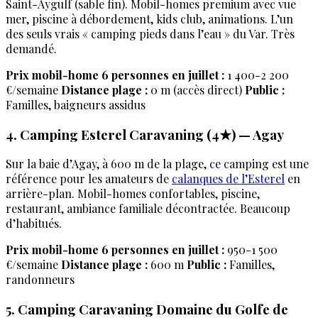
Saint-Aygulf (sable fin). Mobil-homes premium avec vue
mer, piscine à débordement, kids club, animations. L’un
des seuls vrais « camping pieds dans l’eau » du Var. Très
demandé.
Prix mobil-home 6 personnes en juillet :
1 400-2 200
€/semaine
Distance plage :
0 m (accès direct)
Public :
Familles, baigneurs assidus
4. Camping Esterel Caravaning (4★) — Agay
Sur la baie d’Agay, à 600 m de la plage, ce camping est une
référence pour les amateurs de
calanques de l’Esterel
en
arrière-plan. Mobil-homes confortables, piscine,
restaurant, ambiance familiale décontractée. Beaucoup
d’habitués.
Prix mobil-home 6 personnes en juillet :
950-1 500
€/semaine
Distance plage :
600 m
Public :
Familles,
randonneurs
5. Camping Caravaning Domaine du Golfe de