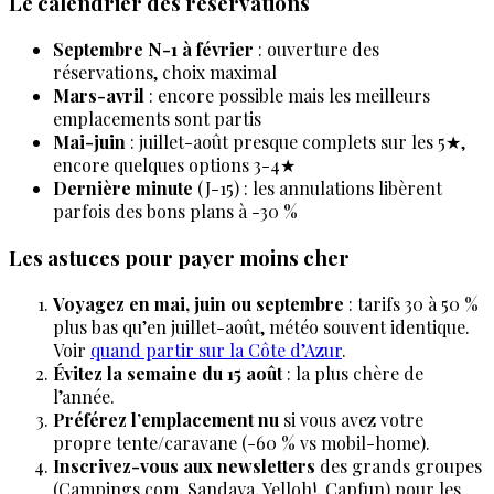
Le calendrier des réservations
Septembre N-1 à février
: ouverture des
réservations, choix maximal
Mars-avril
: encore possible mais les meilleurs
emplacements sont partis
Mai-juin
: juillet-août presque complets sur les 5★,
encore quelques options 3-4★
Dernière minute
(J-15) : les annulations libèrent
parfois des bons plans à -30 %
Les astuces pour payer moins cher
Voyagez en mai, juin ou septembre
: tarifs 30 à 50 %
plus bas qu’en juillet-août, météo souvent identique.
Voir
quand partir sur la Côte d’Azur
.
Évitez la semaine du 15 août
: la plus chère de
l’année.
Préférez l’emplacement nu
si vous avez votre
propre tente/caravane (-60 % vs mobil-home).
Inscrivez-vous aux newsletters
des grands groupes
(Campings.com, Sandaya, Yelloh!, Capfun) pour les