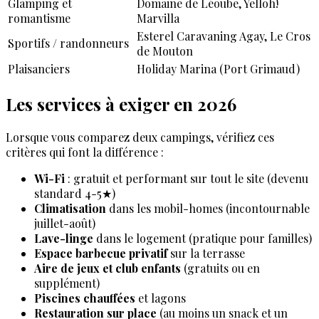
Glamping et
Domaine de Léoube, Yelloh!
romantisme
Marvilla
Esterel Caravaning Agay, Le Cros
Sportifs / randonneurs
de Mouton
Plaisanciers
Holiday Marina (Port Grimaud)
Les services à exiger en 2026
Lorsque vous comparez deux campings, vérifiez ces
critères qui font la différence :
Wi-Fi
: gratuit et performant sur tout le site (devenu
standard 4-5★)
Climatisation
dans les mobil-homes (incontournable
juillet-août)
Lave-linge
dans le logement (pratique pour familles)
Espace barbecue privatif
sur la terrasse
Aire de jeux et club enfants
(gratuits ou en
supplément)
Piscines chauffées
et lagons
Restauration sur place
(au moins un snack et un