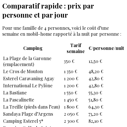
Comparatif rapide : prix par
personne et par jour
Pour une famille de 4 personnes, voici le coût d’une
semaine en mobil-home rapporté à la nuit par personne :
Tarif
Camping
€/personne/nuit
semaine
La Plage de la Garonne
350 €
12,50 €
(emplacement)
Le Cros de Mouton
1 350 €
48,20 €
Esterel Caravaning Agay
1 200 €
42,80 €
International Le Pylône
1 200 €
42,80 €
La Bastiane
1 550 €
55,30 €
La Pascalinette
1 450 €
51,80 €
La Treille (pieds dans l’eau)
1 800 €
64,30 €
Sandaya Plage d’Argens
2 050 €
73,20 €
Camping Esterel 5*
2 300 €
82,10 €