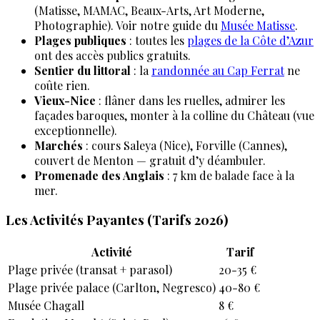
(Matisse, MAMAC, Beaux-Arts, Art Moderne,
Photographie). Voir notre guide du
Musée Matisse
.
Plages publiques
: toutes les
plages de la Côte d’Azur
ont des accès publics gratuits.
Sentier du littoral
: la
randonnée au Cap Ferrat
ne
coûte rien.
Vieux-Nice
: flâner dans les ruelles, admirer les
façades baroques, monter à la colline du Château (vue
exceptionnelle).
Marchés
: cours Saleya (Nice), Forville (Cannes),
couvert de Menton — gratuit d’y déambuler.
Promenade des Anglais
: 7 km de balade face à la
mer.
Les Activités Payantes (Tarifs 2026)
Activité
Tarif
Plage privée (transat + parasol)
20-35 €
Plage privée palace (Carlton, Negresco)
40-80 €
Musée Chagall
8 €