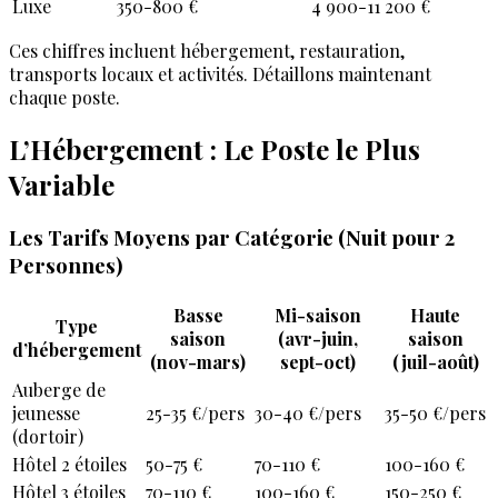
Luxe
350-800 €
4 900-11 200 €
Ces chiffres incluent hébergement, restauration,
transports locaux et activités. Détaillons maintenant
chaque poste.
L’Hébergement : Le Poste le Plus
Variable
Les Tarifs Moyens par Catégorie (Nuit pour 2
Personnes)
Basse
Mi-saison
Haute
Type
saison
(avr-juin,
saison
d’hébergement
(nov-mars)
sept-oct)
(juil-août)
Auberge de
jeunesse
25-35 €/pers
30-40 €/pers
35-50 €/pers
(dortoir)
Hôtel 2 étoiles
50-75 €
70-110 €
100-160 €
Hôtel 3 étoiles
70-110 €
100-160 €
150-250 €