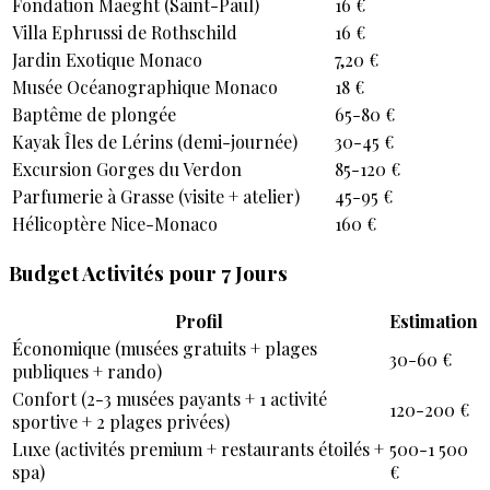
Fondation Maeght (Saint-Paul)
16 €
Villa Ephrussi de Rothschild
16 €
Jardin Exotique Monaco
7,20 €
Musée Océanographique Monaco
18 €
Baptême de plongée
65-80 €
Kayak Îles de Lérins (demi-journée)
30-45 €
Excursion Gorges du Verdon
85-120 €
Parfumerie à Grasse (visite + atelier)
45-95 €
Hélicoptère Nice-Monaco
160 €
Budget Activités pour 7 Jours
Profil
Estimation
Économique (musées gratuits + plages
30-60 €
publiques + rando)
Confort (2-3 musées payants + 1 activité
120-200 €
sportive + 2 plages privées)
Luxe (activités premium + restaurants étoilés +
500-1 500
spa)
€