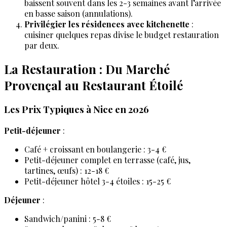
baissent souvent dans les 2-3 semaines avant l’arrivée
en basse saison (annulations).
Privilégier les résidences avec kitchenette
:
cuisiner quelques repas divise le budget restauration
par deux.
La Restauration : Du Marché
Provençal au Restaurant Étoilé
Les Prix Typiques à Nice en 2026
Petit-déjeuner
:
Café + croissant en boulangerie : 3-4 €
Petit-déjeuner complet en terrasse (café, jus,
tartines, œufs) : 12-18 €
Petit-déjeuner hôtel 3-4 étoiles : 15-25 €
Déjeuner
:
Sandwich/panini : 5-8 €