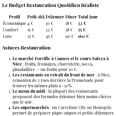
Le Budget Restauration Quotidien Réaliste
Profil
Petit-déj
Déjeuner
Dîner
Total/jour
Économique
4 €
10 €
18 €
32 €
Confort
15 €
22 €
38 €
75 €
Luxe
25 €
45 €
90 €
160 €
Astuces Restauration
Le marché Forville à Cannes et le cours Saleya à
Nice
: fruits, fromages, charcuterie, socca,
pissaladière — un festin pour 10 €.
Les restaurants en retrait du front de mer
: à Nice,
remontez de 2 rues derrière la Promenade pour
trouver les mêmes plats à -30%.
Le menu du midi
: la plupart des restaurants
proposent des formules déjeuner bien moins chères
que le soir.
Les supermarchés
: un Carrefour City ou Monoprix
permet de préparer pique-niques et petits-déjeuners