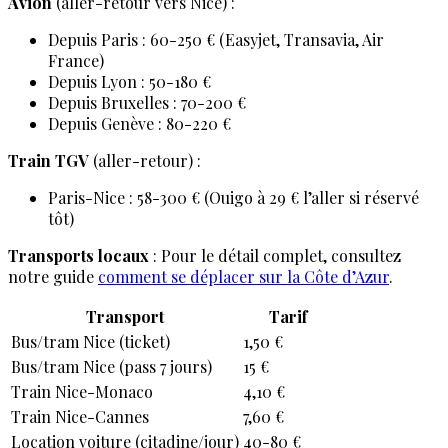
Avion
(aller-retour vers Nice) :
Depuis Paris : 60-250 € (Easyjet, Transavia, Air
France)
Depuis Lyon : 50-180 €
Depuis Bruxelles : 70-200 €
Depuis Genève : 80-220 €
Train TGV
(aller-retour) :
Paris-Nice : 58-300 € (Ouigo à 29 € l’aller si réservé
tôt)
Transports locaux
: Pour le détail complet, consultez
notre guide
comment se déplacer sur la Côte d’Azur
.
Transport
Tarif
Bus/tram Nice (ticket)
1,50 €
Bus/tram Nice (pass 7 jours)
15 €
Train Nice-Monaco
4,10 €
Train Nice-Cannes
7,60 €
Location voiture (citadine/jour)
40-80 €