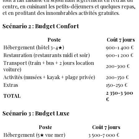
centre, en cuisinant les petits-déjeuners et quelques repas,
et en profitant des innombrables activités gratuites.
Scénario 2 : Budget Confort
Poste
Coût 7 jours
Hébergement (hôtel 3-4★)
900-1 400 €
Restauration (restaurants midi et soir)
900-1 200 €
Transport (train + bus + 2 jours location
200-300 €
voiture)
Activités (musées + kayak + plage privée)
200-350 €
Extras
150-250 €
2 350-3 500
TOTAL
€
Scénario 3 : Budget Luxe
Poste
Coût 7 jours
Hébergement (5★ vue mer)
3 500-7 000 €