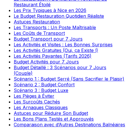
Restaurant Étoilé
Les Prix Typiques à Nice en 2026
Le Budget Restauration Quotidien Réaliste
Astuces Restauration
Les Transports : Un Poste Maîtrisable
Les Coûts de Transport
Budget Transport pour 7 Jours
Les Activités et Visites : Les Bonnes Surprises
Les Activités Gratuites (Oui, ça Existe !)
Les Activités Payantes (Tarifs 2026)
Budget Activités pour 7 Jours
Budget Détaillé : 3 Scénarios pour 7 Jours
(Couple)
Scénario 1 : Budget Serré (Sans Sacrifier le Plaisir)
Scénario 2 : Budget Confort
Scénario 3 : Budget Luxe
Les Pièges à Éviter
Les Surcoûts Cachés
Les Arnaques Classiques
Astuces pour Réduire Son Budget
Les Bons Plans Testés et Approuvés
Comparaison avec d’Autres Destinations Balnéaires