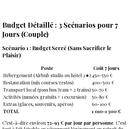
Budget Détaillé : 3 Scénarios pour 7
Jours (Couple)
Scénario 1 : Budget Serré (Sans Sacrifier le
Plaisir)
Poste
Coût 7 jours
Hébergement (Airbnb studio ou hôtel 2★)
450-550 €
Restauration (mix courses/restos)
400-500 €
Transport local (pass bus/tram + 2 trains)
50-70 €
Activités (musées gratuits + 1 excursion)
50-80 €
Extras (glaces, souvenirs, apéros)
60-100 €
TOTAL
1 010-1 300 €
C’est-à-dire environ
72-93 € par jour par personne
. C’est
tout à fait faisable en séjournant légèrement en retrait du