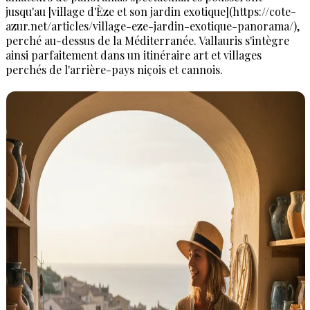
jusqu'au [village d'Èze et son jardin exotique](https://cote-
azur.net/articles/village-eze-jardin-exotique-panorama/),
perché au-dessus de la Méditerranée. Vallauris s'intègre
ainsi parfaitement dans un itinéraire art et villages
perchés de l'arrière-pays niçois et cannois.