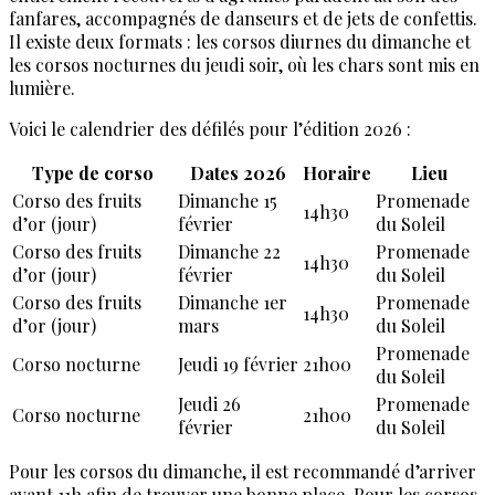
fanfares, accompagnés de danseurs et de jets de confettis.
Il existe deux formats : les corsos diurnes du dimanche et
les corsos nocturnes du jeudi soir, où les chars sont mis en
lumière.
Voici le calendrier des défilés pour l’édition 2026 :
Type de corso
Dates 2026
Horaire
Lieu
Corso des fruits
Dimanche 15
Promenade
14h30
d’or (jour)
février
du Soleil
Corso des fruits
Dimanche 22
Promenade
14h30
d’or (jour)
février
du Soleil
Corso des fruits
Dimanche 1er
Promenade
14h30
d’or (jour)
mars
du Soleil
Promenade
Corso nocturne
Jeudi 19 février
21h00
du Soleil
Jeudi 26
Promenade
Corso nocturne
21h00
février
du Soleil
Pour les corsos du dimanche, il est recommandé d’arriver
avant 11h afin de trouver une bonne place. Pour les corsos