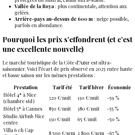
Vallée de la Roya
: plus continentale, attention aux
gelées.
Arrière-pays au-dessus de 600 m
: neige possible,
parfois en abondance.
Pourquoi les prix s’effondrent (et c’est
une excellente nouvelle)
Le marché touristique de la Côte d’Azur est ultra-
saisonnier. Voici l’écart de prix observé en 2025 entre haute
et basse saison sur les mêmes prestations :
Prestation
Tarif été
Tarif hiver
Économie
Hôtel 4* à Nice
320 €/nuit
130 €/nuit
-59 %
(chambre std)
Hôtel 5* à Cannes
850 €/nuit
380 €/nuit
-55 %
Studio Airbnb Nice
130 €/nuit
65 €/nuit
-50 %
centre
Villa 6 ch Cap
8 500 €/sem
2 800 €/sem
-67 %