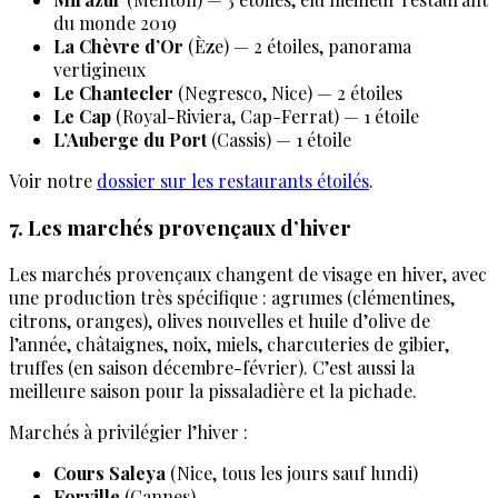
du monde 2019
La Chèvre d’Or
(Èze) — 2 étoiles, panorama
vertigineux
Le Chantecler
(Negresco, Nice) — 2 étoiles
Le Cap
(Royal-Riviera, Cap-Ferrat) — 1 étoile
L’Auberge du Port
(Cassis) — 1 étoile
Voir notre
dossier sur les restaurants étoilés
.
7. Les marchés provençaux d’hiver
Les marchés provençaux changent de visage en hiver, avec
une production très spécifique : agrumes (clémentines,
citrons, oranges), olives nouvelles et huile d’olive de
l’année, châtaignes, noix, miels, charcuteries de gibier,
truffes (en saison décembre-février). C’est aussi la
meilleure saison pour la pissaladière et la pichade.
Marchés à privilégier l’hiver :
Cours Saleya
(Nice, tous les jours sauf lundi)
Forville
(Cannes)