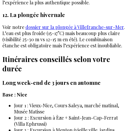
l’expérience la plus authentique possible.
12. La plongée hivernale
Voir notre
dossier sur la plongée à Villefranche-sur-Mer
.
L’eau est plus froide (15-17°C) mais beaucoup plus claire
(visibilité 25-30 m vs 12-15 m en été). Le combinaison
étanche est obligatoire mais l’expérience est inoubliable.
Itinéraires conseillés selon votre
durée
Long week-end de 3 jours en automne
Base : Nice
Jour 1 : Vieux-Nice, Cours Saleya, marché matinal,
Musée Matisse
Jour 2 : Excursion à Èze + Saint-Jean-Cap-Ferrat
(Villa Ephrussi)
Jour 3 : Excursion à Menton (vieille ville, jardins,