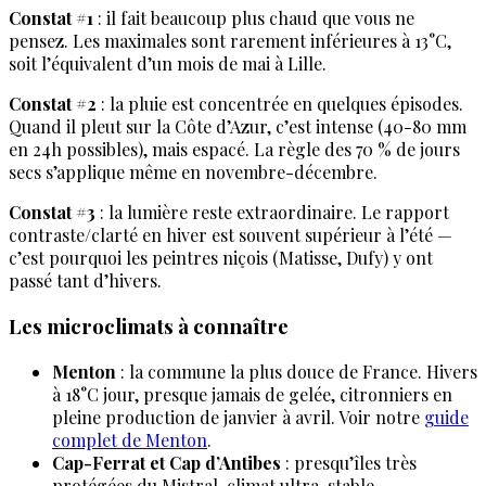
Constat #1
: il fait beaucoup plus chaud que vous ne
pensez. Les maximales sont rarement inférieures à 13°C,
soit l’équivalent d’un mois de mai à Lille.
Constat #2
: la pluie est concentrée en quelques épisodes.
Quand il pleut sur la Côte d’Azur, c’est intense (40-80 mm
en 24h possibles), mais espacé. La règle des 70 % de jours
secs s’applique même en novembre-décembre.
Constat #3
: la lumière reste extraordinaire. Le rapport
contraste/clarté en hiver est souvent supérieur à l’été —
c’est pourquoi les peintres niçois (Matisse, Dufy) y ont
passé tant d’hivers.
Les microclimats à connaître
Menton
: la commune la plus douce de France. Hivers
à 18°C jour, presque jamais de gelée, citronniers en
pleine production de janvier à avril. Voir notre
guide
complet de Menton
.
Cap-Ferrat et Cap d’Antibes
: presqu’îles très
protégées du Mistral, climat ultra-stable.