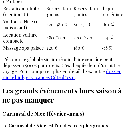
d’Antibes
Restaurant étoilé
Réservation
Réservation
dispo
(menu midi)
3 mois
5 jours
immédiate
Vol Paris-Nice (1
220-380 €
80-150 €
-60 %
mois avant)
Location voiture
480 €/sem
220 €/sem
-54 %
compacte
Massage spa palace
220 €
180 €
-18 %
L’économie globale sur un séjour d’une semaine peut
dépasser 1 500 € pour deux. C’est l’équivalent d’un autre
voyage. Pour comparer plus en détail, lisez notre
dossier
sur le budget vacances Côte d’Azur
.
Les grands événements hors saison à
ne pas manquer
Carnaval de Nice (février-mars)
Le
Carnaval de Nice
est l’un des trois plus grands