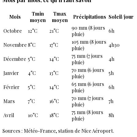
Tmin
Tmax
Mois
Précipitations
Soleil/jour
moyen
moyen
90 mm (8 jours
Octobre
12°C
21°C
6h
pluie)
105 mm (8 jours
Novembre
8°C
17°C
4h30
pluie)
75 mm (7 jours
Décembre
5°C
14°C
4h
pluie)
70 mm (6 jours
Janvier
4°C
13°C
5h
pluie)
65 mm (6 jours
Février
5°C
14°C
6h
pluie)
70 mm (7 jours
Mars
7°C
16°C
7h
pluie)
75 mm (8 jours
Avril
10°C
18°C
8h
pluie)
Sources : Météo-France, station de Nice Aéroport.