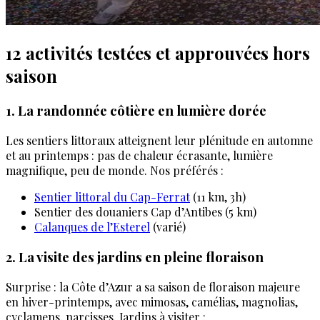
12 activités testées et approuvées hors
saison
1. La randonnée côtière en lumière dorée
Les sentiers littoraux atteignent leur plénitude en automne
et au printemps : pas de chaleur écrasante, lumière
magnifique, peu de monde. Nos préférés :
Sentier littoral du Cap-Ferrat
(11 km, 3h)
Sentier des douaniers Cap d’Antibes (5 km)
Calanques de l’Esterel
(varié)
2. La visite des jardins en pleine floraison
Surprise : la Côte d’Azur a sa saison de floraison majeure
en hiver-printemps, avec mimosas, camélias, magnolias,
cyclamens, narcisses. Jardins à visiter :