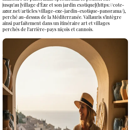
jusqu'au [village d'Èze et son jardin exotique](https://cote-
azur.net/articles/village-eze-jardin-exotique-panorama/),
perché au-dessus de la Méditerranée. Vallauris s'intègre
ainsi parfaitement dans un itinéraire art et villages
perchés de l'arrière-pays niçois et cannois.