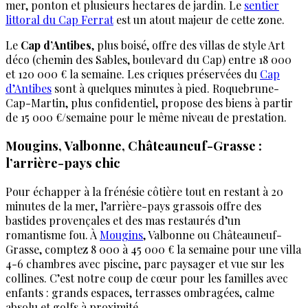
mer, ponton et plusieurs hectares de jardin. Le
sentier
littoral du Cap Ferrat
est un atout majeur de cette zone.
Le
Cap d’Antibes
, plus boisé, offre des villas de style Art
déco (chemin des Sables, boulevard du Cap) entre 18 000
et 120 000 € la semaine. Les criques préservées du
Cap
d’Antibes
sont à quelques minutes à pied. Roquebrune-
Cap-Martin, plus confidentiel, propose des biens à partir
de 15 000 €/semaine pour le même niveau de prestation.
Mougins, Valbonne, Châteauneuf-Grasse :
l’arrière-pays chic
Pour échapper à la frénésie côtière tout en restant à 20
minutes de la mer, l’arrière-pays grassois offre des
bastides provençales et des mas restaurés d’un
romantisme fou. À
Mougins
, Valbonne ou Châteauneuf-
Grasse, comptez 8 000 à 45 000 € la semaine pour une villa
4-6 chambres avec piscine, parc paysager et vue sur les
collines. C’est notre coup de cœur pour les familles avec
enfants : grands espaces, terrasses ombragées, calme
absolu et golfs à proximité.