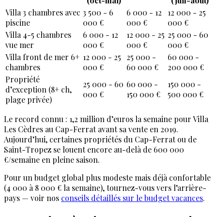
(oct-mai)
(juil-août)
Villa 3 chambres avec
3 500 - 6
6 000 - 12
12 000 - 25
piscine
000 €
000 €
000 €
Villa 4-5 chambres
6 000 - 12
12 000 - 25
25 000 - 60
vue mer
000 €
000 €
000 €
Villa front de mer 6+
12 000 - 25
25 000 -
60 000 -
chambres
000 €
60 000 €
200 000 €
Propriété
25 000 - 60
60 000 -
150 000 -
d’exception (8+ ch,
000 €
150 000 €
500 000 €
plage privée)
Le record connu : 1,2 million d’euros la semaine pour Villa
Les Cèdres au Cap-Ferrat avant sa vente en 2019.
Aujourd’hui, certaines propriétés du Cap-Ferrat ou de
Saint-Tropez se louent encore au-delà de 600 000
€/semaine en pleine saison.
Pour un budget global plus modeste mais déjà confortable
(4 000 à 8 000 € la semaine), tournez-vous vers l’arrière-
pays — voir nos
conseils détaillés sur le budget vacances
.